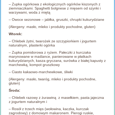
– Zupka ogórkowa z ekologicznych ogórków kiszonych z
ziemniaczkami. Spaghetti bolgnese z mięsem od szynki i
warzywami, woda z miętą
– Owoce sezonowe – jabłka, gruszki, chrupki kukurydziane
(Alergeny: masło, mleko i produkty pochodne, gluten)
Wtorek:
– Chlebek żytni, twarożek ze szczypiorkiem i jogurtem
naturalnym, plasterki ogórka
– Zupka pomidorowa z ryżem. Pałeczki z kurczaka
marynowane w maślance, panierowane w płatkach
kukurydzianych, kasza gryczana, surówka z białej kapusty z
marchewką, kompot gruszkowy
– Ciasto kakaowo-marchewkowe, śliwki
(Alergeny: masło, twaróg, mleko i produkty pochodne,
gluten)
Środa:
– Chlebek razowy z żurawiną z masełkiem, pasta jajeczna
z jogurtem naturalnym i
– Rosół z trzech mięs (wołowina, kaczka, kurczak
zagrodowy) z domowym makaronem. Pierogi ruskie,