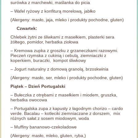
surówka z marchewki, maślanka do picia
– Wafel ryżowy z konfiturą morelową, jabłko
(Alergeny: masło, jaja, mleko i produkty pochodne, gluten)
Czwartek:
Chlebek żytni ze śliwkami z masełkiem, plasterki sera
żółtego, pomidor, herbatka ziołowa
– Kremowa zupka z groszku z grzaneczkami razowymi.
Pieczeń rzymska z cukinią i cebulą, ziemniaczki z
koperkiem, buraczki, kompot śliwkowy
– Jogurt naturalny z domową granolą, brzoskwinia
(Alergeny: masło, ser, mleko i produkty pochodne, gluten)
Piątek – Dzień Portugalski
– Bułeczka z otrębami z masełkiem i miodem, gruszka,
herbatka owocowa
– Portugalska zupa z kapusty z łagodnym chorizo – cardo
verde. Bacalau – kotleciki ziemniaczane z dorszem, mix
różnych sałat z sosem miodowym, woda
– Muffiny bananowo-czekoladowe
(Alergeny: masło, mleko, gluten, ryba,)