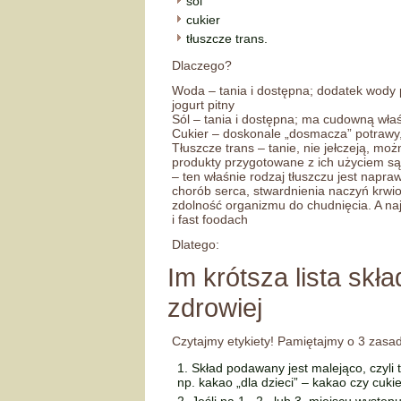
sól
cukier
tłuszcze trans.
Dlaczego?
Woda – tania i dostępna; dodatek wody 
jogurt pitny
Sól – tania i dostępna; ma cudowną właś
Cukier – doskonale „dosmacza” potrawy,
Tłuszcze trans – tanie, nie jełczeją, mo
produkty przygotowane z ich użyciem są t
– ten właśnie rodzaj tłuszczu jest napra
chorób serca, stwardnienia naczyń krwi
zdolność organizmu do chudnięcia. A najw
i fast foodach
Dlatego:
Im krótsza lista sk
zdrowiej
Czytajmy etykiety! Pamiętajmy o 3 zasa
Skład podawany jest malejąco, czyli t
np. kakao „dla dzieci” – kakao czy cuki