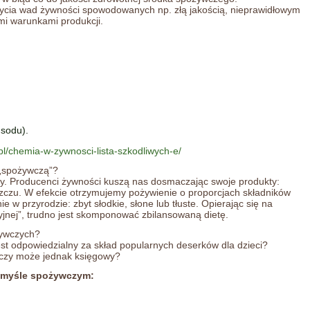
ycia wad żywności spowodowanych np. złą jakością, nieprawidłowym
mi warunkami produkcji.
sodu).
pl/chemia-w-zywnosci-lista-szkodliwych-e/
 „spożywczą”?
y. Producenci żywności kuszą nas dosmaczając swoje produkty:
szczu. W efekcie otrzymujemy pożywienie o proporcjach składników
w przyrodzie: zbyt słodkie, słone lub tłuste. Opierając się na
cyjnej”, trudno jest skomponować zbilansowaną dietę.
żywczych?
est odpowiedzialny za skład popularnych deserków dla dzieci?
” czy może jednak księgowy?
zemyśle spożywczym: