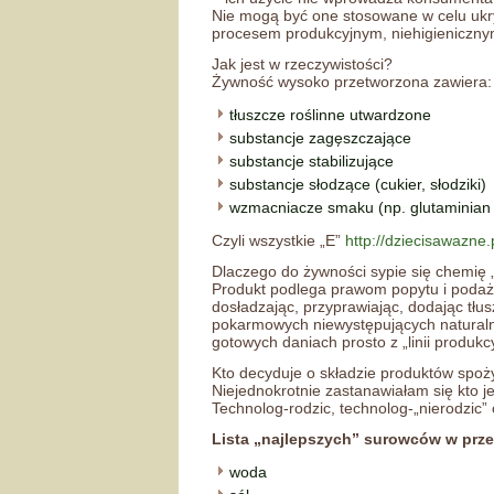
Nie mogą być one stosowane w celu ukr
procesem produkcyjnym, niehigieniczny
Jak jest w rzeczywistości?
Żywność wysoko przetworzona zawiera:
tłuszcze roślinne utwardzone
substancje zagęszczające
substancje stabilizujące
substancje słodzące (cukier, słodziki)
wzmacniacze smaku (np. glutaminian 
Czyli wszystkie „E”
http://dziecisawazne.
Dlaczego do żywności sypie się chemię
Produkt podlega prawom popytu i podaż
dosładzając, przyprawiając, dodając tłu
pokarmowych niewystępujących naturalnie 
gotowych daniach prosto z „linii produk
Kto decyduje o składzie produktów spo
Niejednokrotnie zastanawiałam się kto j
Technolog-rodzic, technolog-„nierodzic
Lista „najlepszych” surowców w pr
woda