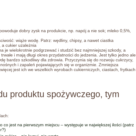
powoduje dobry zysk na produkcie, np. napój a nie sok; mleko 0,5%,
ciwość: wiąże wodę. Patrz: wędliny, chipsy, a nawet ciastka
 a cukier uzależnia
żna je wielokrotnie podgrzewać i studzić bez najmniejszej szkody, a
rwałe i mają długi okres przydatności do jedzenia. Jest tylko jedno ale
wdę bardzo szkodliwy dla zdrowia. Przyczynia się do rozwoju cukrzycy,
onośnych i zapaleń pojawiających się w organizmie. Zmniejsza
ięcej jest ich we wszelkich wyrobach cukierniczych, ciastach, frytkach
ładu produktu spożywczego, tym
dach:
o co jest na pierwszym miejscu – występuje w największej ilości (patrz
er?)