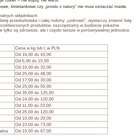
uje cukier – nie kupuj, nie warto
kowe, śmietankowe czy „prosto z natury” nie musi oznaczać masła.
ralnych składnikach.
etę przedszkolaka i całej rodziny „uzdrowić”; wystarczy zmienić listę
przetworzonych produktów, oszczędzamy w budżecie pokaźne
nie tylko są zdrowsze, ale i często tańsze w porównywalnej jednostce.
Cena w kg lub l, w PLN
Od 16,00 do 43,00
Od 6,00 do 15,00
Od 16,00 do 32,00
Od 25,00 do 48,00
Od 17,00 do 30,00
Od 25,00 do 55,00
Od 35,00 do 125,00
Od 24,00 do 120,00
Od 11,00 do 23,00
Od 25,00 do 120,00
Od 10,00 do 20,00
Od 23,00 do 73,00
alna
Od 15,00 do 67,00