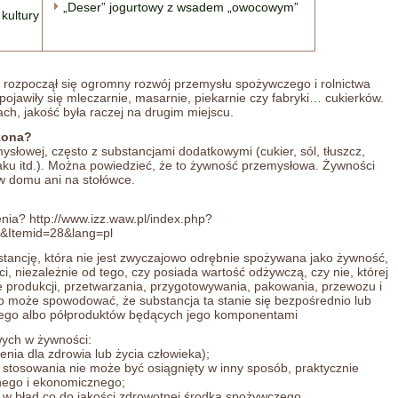
„Deser” jogurtowy z wsadem „owocowym”
 kultury
 rozpoczął się ogromny rozwój przemysłu spożywczego i rolnictwa
jawiły się mleczarnie, masarnie, piekarnie czy fabryki… cukierków.
ch, jakość była raczej na drugim miejscu.
zona?
łowej, często z substancjami dodatkowymi (cukier, sól, tłuszcz,
ku itd.). Można powiedzieć, że to żywność przemysłowa. Żywności
 domu ani na stołówce.
enia? http://www.izz.waw.pl/index.php?
4&Itemid=28&lang=pl
tancję, która nie jest zwyczajowo odrębnie spożywana jako żywność,
 niezależnie od tego, czy posiada wartość odżywczą, czy nie, której
e produkcji, przetwarzania, przygotowywania, pakowania, przewozu i
 może spowodować, że substancja ta stanie się bezpośrednio lub
zego albo półproduktów będących jego komponentami
wych w żywności:
nia dla zdrowia lub życia człowieka);
h stosowania nie może być osiągnięty w inny sposób, praktycznie
nego i ekonomicznego;
w błąd co do jakości zdrowotnej środka spożywczego.