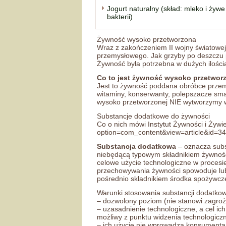
Jogurt naturalny (skład: mleko i żywe
bakterii)
Żywność wysoko przetworzona
Wraz z zakończeniem II wojny światowej
przemysłowego. Jak grzyby po deszczu po
Żywność była potrzebna w dużych ilościa
Co to jest żywność wysoko przetwor
Jest to żywność poddana obróbce przemys
witaminy, konserwanty, polepszacze sma
wysoko przetworzonej NIE wytworzymy w
Substancje dodatkowe do żywności
Co o nich mówi Instytut Żywności i Żywi
option=com_content&view=article&id=3
Substancja dodatkowa
– oznacza subs
niebędącą typowym składnikiem żywności,
celowe użycie technologiczne w procesi
przechowywania żywności spowoduje lub
pośrednio składnikiem środka spożywc
Warunki stosowania substancji dodatko
– dozwolony poziom (nie stanowi zagroże
– uzasadnienie technologiczne, a cel ic
możliwy z punktu widzenia technologicz
– ich użycie nie wprowadza konsumenta 