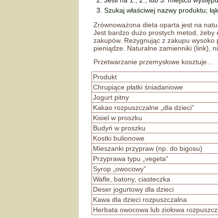
Jeśli na 1., 2., lub 3. miejscu występ
Szukaj właściwej nazwy produktu; łą
Zrównoważona dieta oparta jest na natu
Jest bardzo dużo prostych metod, żeby di
zakupów. Rezygnując z zakupu wysoko 
pieniądze. Naturalne zamienniki (link), 
Przetwarzanie przemysłowe kosztuje…
Produkt
Chrupiące płatki śniadaniowe
Jogurt pitny
Kakao rozpuszczalne „dla dzieci”
Kisiel w proszku
Budyń w proszku
Kostki bulionowe
Mieszanki przypraw (np. do bigosu)
Przyprawa typu „vegeta”
Syrop „owocowy”
Wafle, batony, ciasteczka
Deser jogurtowy dla dzieci
Kawa dla dzieci rozpuszczalna
Herbata owocowa lub ziołowa rozpuszcz