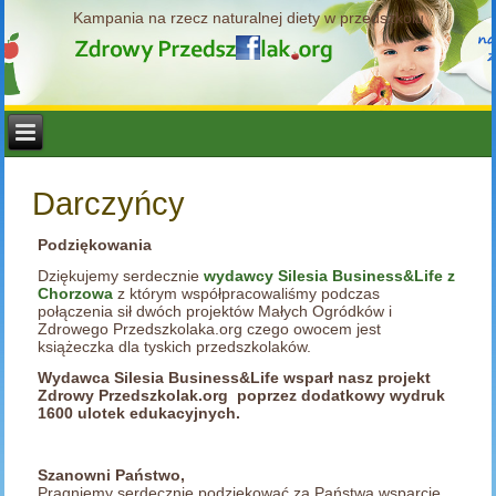
Kampania na rzecz naturalnej diety w przedszkolu
Darczyńcy
Podziękowania
Dziękujemy serdecznie
wydawcy Silesia Business&Life z
Chorzowa
z którym współpracowaliśmy podczas
połączenia sił dwóch projektów Małych Ogródków i
Zdrowego Przedszkolaka.org czego owocem jest
książeczka dla tyskich przedszkolaków.
Wydawca Silesia Business&Life
wsparł nasz projekt
Zdrowy Przedszkolak.org poprzez dodatkowy wydruk
1600 ulotek edukacyjnych.
Szanowni Państwo,
Pragniemy serdecznie podziękować za Państwa wsparcie.