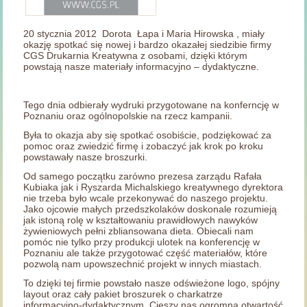
20 stycznia 2012 Dorota Łapa i Maria Hirowska , miały
okazję spotkać się nowej i bardzo okazałej siedzibie firmy
CGS Drukarnia Kreatywna z osobami, dzięki którym
powstają nasze materiały informacyjno – dydaktyczne.
Tego dnia odbierały wydruki przygotowane na konferncję w
Poznaniu oraz ogólnopolskie na rzecz kampanii.
Była to okazja aby się spotkać osobiście, podziękować za
pomoc oraz zwiedzić firmę i zobaczyć jak krok po kroku
powstawały nasze broszurki.
Od samego początku zarówno prezesa zarządu Rafała
Kubiaka jak i Ryszarda Michalskiego kreatywnego dyrektora
nie trzeba było wcale przekonywać do naszego projektu.
Jako ojcowie małych przedszkolaków doskonale rozumieją
jak istoną rolę w kształtowaniu prawidłowych nawyków
żywieniowych pełni zbliansowana dieta. Obiecali nam
pomóc nie tylko przy produkcji ulotek na konferencję w
Poznaniu ale także przygotować część materiałów, które
pozwolą nam upowszechnić projekt w innych miastach.
To dzięki tej firmie powstało nasze odświeżone logo, spójny
layout oraz cały pakiet broszurek o charkatrze
informacyjno-dydaktycznym. Cieszy nas ogromna otwartość