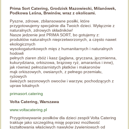
Prima Sort Catering, Grodzisk Mazowiecki, Milanówek,
Podkowa Leśna, Brwinów, wraz z okolicami.
Pyszne, zdrowe, zbilansowane posiłki, które
przygotowujemy specjalnie dla Twoich dzieci. Wyłącznie z
naturalnych, zdrowych składników!
Nasze jedzenie jest PRIMA SORT, bo gotujemy z:
produktów naturalnych nieprzetworzonych, a często nawet
ekologicznych
wysokogatunkowych mięs z humanitarnych i naturalnych
hodowli
pełnych ziaren zbóż i kasz (jaglana, gryczana, jęczmienna,
kukurydziana, orkiszowa, brązowy ryż, amarantus i inne),
jak również pełnoziarnistych płatków i makaronów
mąk orkiszowych, owsianych, z pełnego przemiału,
ryżowych
świeżych sezonowych owoców i warzyw, pochodzących z
upraw lokalnych
primasort.catering
Volta Catering, Warszawa
www.voltacatering.pl
Przygotowywanie posiłków dla dzieci zespół Volta Catering
traktuje jako szczególną misję poprzez możliwość
kształtowania właściwych nawyków żywieniowych od