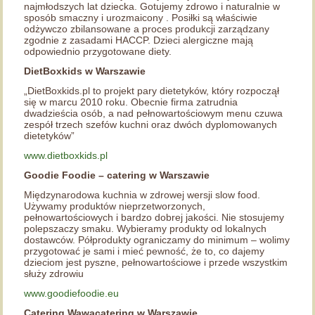
najmłodszych lat dziecka. Gotujemy zdrowo i naturalnie w
sposób smaczny i urozmaicony . Posiłki są właściwie
odżywczo zbilansowane a proces produkcji zarządzany
zgodnie z zasadami HACCP. Dzieci alergiczne mają
odpowiednio przygotowane diety.
DietBoxkids w Warszawie
„DietBoxkids.pl to projekt pary dietetyków, który rozpoczął
się w marcu 2010 roku. Obecnie firma zatrudnia
dwadzieścia osób, a nad pełnowartościowym menu czuwa
zespół trzech szefów kuchni oraz dwóch dyplomowanych
dietetyków”
www.dietboxkids.pl
Goodie Foodie – catering w Warszawie
Międzynarodowa kuchnia w zdrowej wersji slow food.
Używamy produktów nieprzetworzonych,
pełnowartościowych i bardzo dobrej jakości. Nie stosujemy
polepszaczy smaku. Wybieramy produkty od lokalnych
dostawców. Półprodukty ograniczamy do minimum – wolimy
przygotować je sami i mieć pewność, że to, co dajemy
dzieciom jest pyszne, pełnowartościowe i przede wszystkim
służy zdrowiu
www.goodiefoodie.eu
Catering Wawacatering w Warszawie