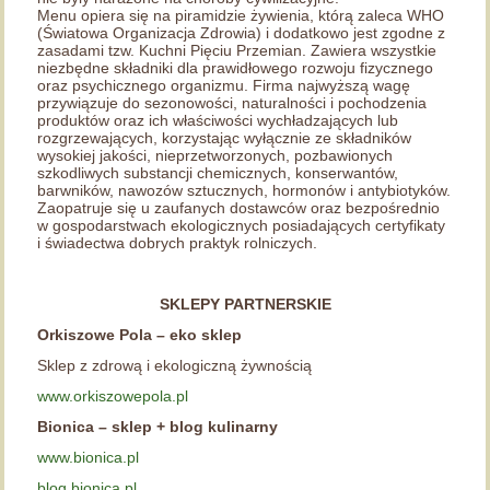
Menu opiera się na piramidzie żywienia, którą zaleca WHO
(Światowa Organizacja Zdrowia) i dodatkowo jest zgodne z
zasadami tzw. Kuchni Pięciu Przemian. Zawiera wszystkie
niezbędne składniki dla prawidłowego rozwoju fizycznego
oraz psychicznego organizmu. Firma najwyższą wagę
przywiązuje do sezonowości, naturalności i pochodzenia
produktów oraz ich właściwości wychładzających lub
rozgrzewających, korzystając wyłącznie ze składników
wysokiej jakości, nieprzetworzonych, pozbawionych
szkodliwych substancji chemicznych, konserwantów,
barwników, nawozów sztucznych, hormonów i antybiotyków.
Zaopatruje się u zaufanych dostawców oraz bezpośrednio
w gospodarstwach ekologicznych posiadających certyfikaty
i świadectwa dobrych praktyk rolniczych.
SKLEPY PARTNERSKIE
Orkiszowe Pola – eko sklep
Sklep z zdrową i ekologiczną żywnością
www.orkiszowepola.pl
Bionica – sklep + blog kulinarny
www.bionica.pl
blog.bionica.pl