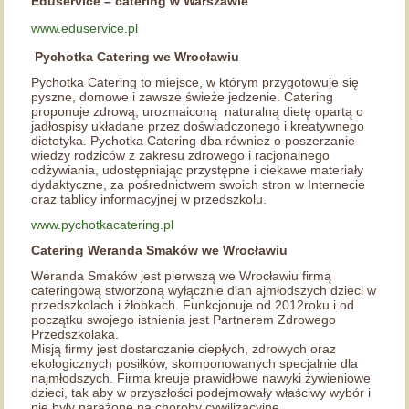
Eduservice – catering w Warszawie
www.eduservice.pl
Pychotka Catering we Wrocławiu
Pychotka Catering to miejsce, w którym przygotowuje się
pyszne, domowe i zawsze świeże jedzenie. Catering
proponuje zdrową, urozmaiconą naturalną dietę opartą o
jadłospisy układane przez doświadczonego i kreatywnego
dietetyka. Pychotka Catering dba również o poszerzanie
wiedzy rodziców z zakresu zdrowego i racjonalnego
odżywiania, udostępniając przystępne i ciekawe materiały
dydaktyczne, za pośrednictwem swoich stron w Internecie
oraz tablicy informacyjnej w przedszkolu.
www.pychotkacatering.pl
Catering Weranda Smaków we Wrocławiu
Weranda Smaków jest pierwszą we Wrocławiu firmą
cateringową stworzoną wyłącznie dlan ajmłodszych dzieci w
przedszkolach i żłobkach. Funkcjonuje od 2012roku i od
początku swojego istnienia jest Partnerem Zdrowego
Przedszkolaka.
Misją firmy jest dostarczanie ciepłych, zdrowych oraz
ekologicznych posiłków, skomponowanych specjalnie dla
najmłodszych. Firma kreuje prawidłowe nawyki żywieniowe
dzieci, tak aby w przyszłości podejmowały właściwy wybór i
nie były narażone na choroby cywilizacyjne.