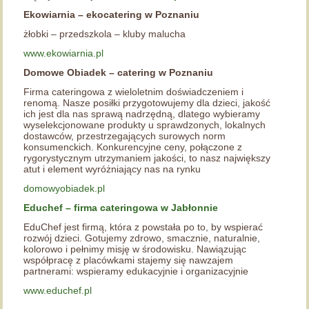
Ekowiarnia – ekocatering w Poznaniu
żłobki – przedszkola – kluby malucha
www.ekowiarnia.pl
Domowe Obiadek – catering w Poznaniu
Firma cateringowa z wieloletnim doświadczeniem i
renomą. Nasze posiłki przygotowujemy dla dzieci, jakość
ich jest dla nas sprawą nadrzędną, dlatego wybieramy
wyselekcjonowane produkty u sprawdzonych, lokalnych
dostawców, przestrzegających surowych norm
konsumenckich. Konkurencyjne ceny, połączone z
rygorystycznym utrzymaniem jakości, to nasz największy
atut i element wyróżniający nas na rynku
domowyobiadek.pl
Educhef – firma cateringowa w Jabłonnie
EduChef jest firmą, która z powstała po to, by wspierać
rozwój dzieci. Gotujemy zdrowo, smacznie, naturalnie,
kolorowo i pełnimy misję w środowisku. Nawiązując
współpracę z placówkami stajemy się nawzajem
partnerami: wspieramy edukacyjnie i organizacyjnie
www.educhef.pl