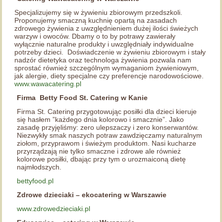
Specjalizujemy się w żywieniu zbiorowym przedszkoli.
Proponujemy smaczną kuchnię opartą na zasadach
zdrowego żywienia z uwzględnieniem dużej ilości świeżych
warzyw i owoców. Dbamy o to by potrawy zawierały
wyłącznie naturalne produkty i uwzględniały indywidualne
potrzeby dzieci. Doświadczenie w żywieniu zbiorowym i stały
nadzór dietetyka oraz technologa żywienia pozwala nam
sprostać również szczególnym wymaganiom żywieniowym,
jak alergie, diety specjalne czy preferencje narodowościowe.
www.wawacatering.pl
Firma Betty Food St. Catering w Kanie
Firma St. Catering przygotowując posiłki dla dzieci kieruje
się hasłem ​”każdego dnia kolorowo i smacznie”. Jako
zasadę przyjęliśmy: zero ulepszaczy i zero konserwantów.
Niezwykły smak naszych potraw zawdzięczamy naturalnym
ziołom, przyprawom i świeżym produktom. Nasi kucharze
przyrządzają nie tylko smaczne i zdrowe ale również
kolorowe posiłki, dbając przy tym o urozmaiconą dietę
najmłodszych.
bettyfood.pl
Zdrowe dzieciaki – ekocatering w Warszawie
www.zdrowedzieciaki.pl