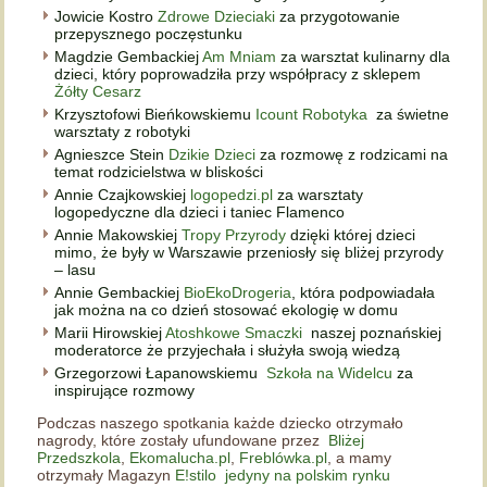
Jowicie Kostro
Zdrowe Dzieciaki
za przygotowanie
przepysznego poczęstunku
Magdzie Gembackiej
Am Mniam
za warsztat kulinarny dla
dzieci, który poprowadziła przy współpracy z sklepem
Żółty Cesarz
Krzysztofowi Bieńkowskiemu
Icount Robotyka
za świetne
warsztaty z robotyki
Agnieszce Stein
Dzikie Dzieci
za rozmowę z rodzicami na
temat rodzicielstwa w bliskości
Annie Czajkowskiej
logopedzi.pl
za warsztaty
logopedyczne dla dzieci i taniec Flamenco
Annie Makowskiej
Tropy Przyrody
dzięki której dzieci
mimo, że były w Warszawie przeniosły się bliżej przyrody
– lasu
Annie Gembackiej
BioEkoDrogeria
, która podpowiadała
jak można na co dzień stosować ekologię w domu
Marii Hirowskiej
Atoshkowe Smaczki
naszej poznańskiej
moderatorce że przyjechała i służyła swoją wiedzą
Grzegorzowi Łapanowskiemu
Szkoła na Widelcu
za
inspirujące rozmowy
Podczas naszego spotkania każde dziecko otrzymało
nagrody, które zostały ufundowane przez
Bliżej
Przedszkola
,
Ekomalucha.pl
,
Freblówka.pl
, a mamy
otrzymały Magazyn
E!stilo jedyny na polskim rynku