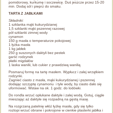
pomidorowy, kurkumę i soczewicę. Duś jeszcze przez 15-20
min. Dodaj sól i pieprz do smaku.
TARTA Z JABŁKAMI
Składniki:
1 szklanka mąki kukurydzianej
1,5 szklanki mąki pszennej razowej
pół szklanki zimnej wody
cynamon
150 g masła o temperaturze pokojowej
1 łyżka masła
1 kg jabłek
250 g suszonych daktyli bez pestek
garść rodzynek
płatki migdałów
1 laska wanilii, lub cukier z prawdziwą wanilią
Posmaruj formę na tartę masłem. Wypłucz i zalej wrzątkiem
rodzynki.
Zagnieć ciasto z masła, mąki kukurydzianej i pszennej
dodając szczyptę cynamonu i tyle wody, by ciasto dało się
uformować. Wstaw na ok. 1 godz. do lodówki.
Do rondla wrzuć opłukane daktyle i zalej wodą. Gotuj, ciągle
mieszając aż daktyle się rozpadną na gęstą masę.
Na rozgrzaną patelnię włóż łyżkę masła, gdy się tylko
roztopi wrzuć obrane i pokrojone w cienkie plasterki jabłka i