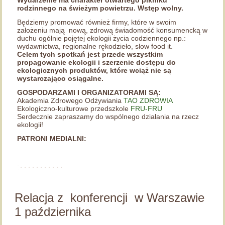
Wydarzenie ma charakter otwartego pikniku
rodzinnego na świeżym powietrzu. Wstęp wolny.
Będziemy promować również firmy, które w swoim
założeniu mają nową, zdrową świadomość konsumencką w
duchu ogólnie pojętej ekologii życia codziennego np.:
wydawnictwa, regionalne rękodzieło, slow food it.
Celem tych spotkań jest przede wszystkim
propagowanie ekologii i szerzenie dostępu do
ekologicznych produktów, które wciąż nie są
wystarczająco osiągalne.
GOSPODARZAMI I ORGANIZATORAMI SĄ:
Akademia Zdrowego Odżywiania
TAO ZDROWIA
Ekologiczno-kulturowe przedszkole
FRU-FRU
Serdecznie zapraszamy do wspólnego działania na rzecz
ekologii!
PATRONI MEDIALNI:
:
Relacja z konferencji w Warszawie
1 października