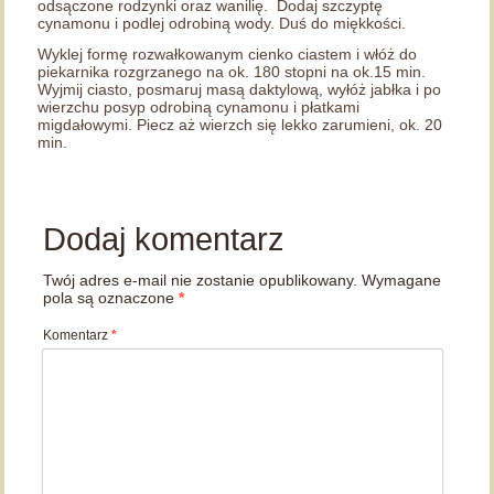
odsączone rodzynki oraz wanilię. Dodaj szczyptę
cynamonu i podlej odrobiną wody. Duś do miękkości.
Wyklej formę rozwałkowanym cienko ciastem i włóż do
piekarnika rozgrzanego na ok. 180 stopni na ok.15 min.
Wyjmij ciasto, posmaruj masą daktylową, wyłóż jabłka i po
wierzchu posyp odrobiną cynamonu i płatkami
migdałowymi. Piecz aż wierzch się lekko zarumieni, ok. 20
min.
Dodaj komentarz
Twój adres e-mail nie zostanie opublikowany.
Wymagane
pola są oznaczone
*
Komentarz
*