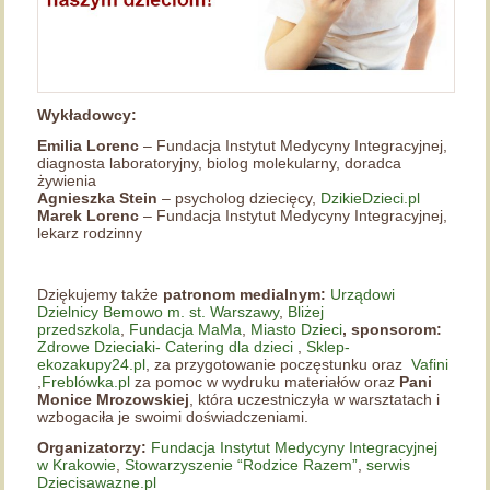
Wykładowcy:
Emilia Lorenc
– Fundacja Instytut Medycyny Integracyjnej,
diagnosta laboratoryjny, biolog molekularny, doradca
żywienia
Agnieszka Stein
– psycholog dziecięcy,
DzikieDzieci.pl
Marek Lorenc
– Fundacja Instytut Medycyny Integracyjnej,
lekarz rodzinny
Dziękujemy także
patronom medialnym:
Urządowi
Dzielnicy Bemowo m. st. Warszawy
,
Bliżej
przedszkola
,
Fundacja MaMa
,
Miasto Dzieci
,
sponsorom:
Zdrowe Dzieciaki- Catering dla dzieci
,
Sklep-
ekozakupy24.pl
, za przygotowanie poczęstunku oraz
Vafini
,
Freblówka.pl
za pomoc w wydruku materiałów oraz
Pani
Monice Mrozowskiej
, która uczestniczyła w warsztatach i
wzbogaciła je swoimi doświadczeniami.
Organizatorzy:
Fundacja Instytut Medycyny Integracyjnej
w Krakowie
,
Stowarzyszenie “Rodzice Razem”
,
serwis
Dziecisawazne.pl