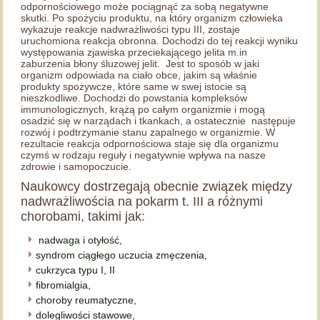
odpornościowego może pociągnąć za sobą negatywne
skutki. Po spożyciu produktu, na który organizm człowieka
wykazuje reakcje nadwrażliwości typu III, zostaje
uruchomiona reakcja obronna. Dochodzi do tej reakcji wyniku
występowania zjawiska przeciekającego jelita m.in
zaburzenia błony śluzowej jelit. Jest to sposób w jaki
organizm odpowiada na ciało obce, jakim są właśnie
produkty spożywcze, które same w swej istocie są
nieszkodliwe. Dochodzi do powstania kompleksów
immunologicznych, krążą po całym organizmie i mogą
osadzić się w narządach i tkankach, a ostatecznie następuje
rozwój i podtrzymanie stanu zapalnego w organizmie. W
rezultacie reakcja odpornościowa staje się dla organizmu
czymś w rodzaju reguły i negatywnie wpływa na nasze
zdrowie i samopoczucie.
Naukowcy dostrzegają obecnie związek między
nadwrażliwościa na pokarm t. III a różnymi
chorobami, takimi jak:
nadwaga i otyłość,
syndrom ciągłego uczucia zmęczenia,
cukrzyca typu I, II
fibromialgia,
choroby reumatyczne,
dolegliwości stawowe,