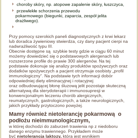
choroby skóry, np. atopowe zapalenie skóry, łuszczyca,
przewlekłe schorzenia przewodu
pokarmowego (biegunki, zaparcia, zespół jelita
drażliwego).
Przy pomocy szerokich paneli diagnostycznych z krwi lekarz
lub doradca żywieniowy stwierdza, czy dany pacjent cierpi na
nadwrażliwość typu III.
Obecnie dostępne są szybkie testy gdzie w ciągu 60 minut
możemy dowiedzieć się o podstawowych alergenach lub
rozszerzone profile do prawie 300 alergenów. Na tej
podstawie dokonuje się analizy produktów spożywczych oraz
dodatków spożywczych a pacjent otrzymuje osobisty „profil
immunologiczny“. Na podstawie tych informacji dobór
odpowiedniej diety eliminacyjnej i rotacyjnej
oraz odbudowującej błonę śluzową jelit pozostaje skuteczną
alternatywą dla sterydoterapii i immunosupresji w
konwencjonalnym leczeniu chorób alergicznych,
reumatycznych, gastrologicznych, a także neurologicznych,
jakich przykłady przytoczono powyżej.
Mamy również
nietolerancję pokarmową o
podłożu nieimmunologicznym,
w której dochodzi do zaburzeń trawienia np z niedoboru
danego enzymu trawiennego. Przykładem może
być
nietolerancja laktozy,
która jest wynikiem