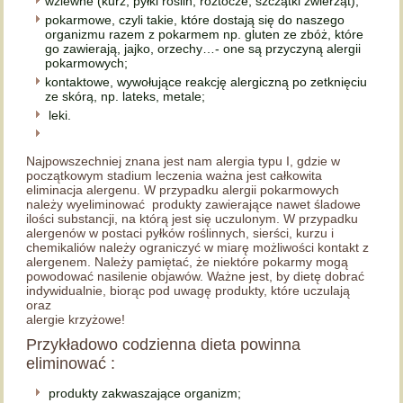
wziewne (kurz, pyłki roślin, roztocze, szczątki zwierząt);
pokarmowe, czyli takie, które dostają się do naszego
organizmu razem z pokarmem np. gluten ze zbóż, które
go zawierają, jajko, orzechy…- one są przyczyną alergii
pokarmowych;
kontaktowe, wywołujące reakcję alergiczną po zetknięciu
ze skórą, np. lateks, metale;
leki.
Najpowszechniej znana jest nam alergia typu I, gdzie w
początkowym stadium leczenia ważna jest całkowita
eliminacja alergenu. W przypadku alergii pokarmowych
należy wyeliminować produkty zawierające nawet śladowe
ilości substancji, na którą jest się uczulonym. W przypadku
alergenów w postaci pyłków roślinnych, sierści, kurzu i
chemikaliów należy ograniczyć w miarę możliwości kontakt z
alergenem. Należy pamiętać, że niektóre pokarmy mogą
powodować nasilenie objawów. Ważne jest, by dietę dobrać
indywidualnie, biorąc pod uwagę produkty, które uczulają
oraz
alergie krzyżowe!
Przykładowo codzienna dieta powinna
eliminować :
produkty zakwaszające organizm;