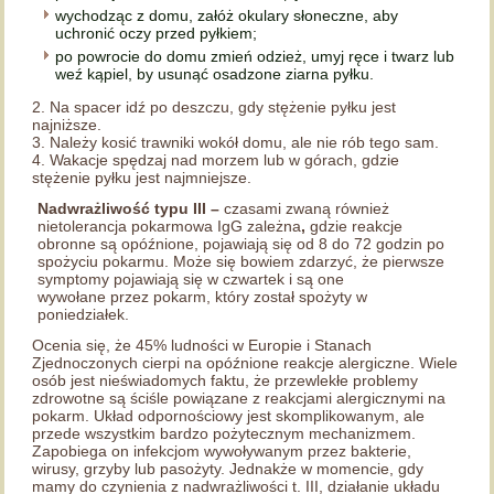
wychodząc z domu, załóż okulary słoneczne, aby
uchronić oczy przed pyłkiem;
po powrocie do domu zmień odzież, umyj ręce i twarz lub
weź kąpiel, by usunąć osadzone ziarna pyłku.
2. Na spacer idź po deszczu, gdy stężenie pyłku jest
najniższe.
3. Należy kosić trawniki wokół domu, ale nie rób tego sam.
4. Wakacje spędzaj nad morzem lub w górach, gdzie
stężenie pyłku jest najmniejsze.
Nadwrażliwość typu III –
czasami zwaną również
nietolerancja pokarmowa IgG zależna
,
gdzie reakcje
obronne są opóźnione, pojawiają się od 8 do 72 godzin po
spożyciu pokarmu. Może się bowiem zdarzyć, że pierwsze
symptomy pojawiają się w czwartek i są one
wywołane przez pokarm, który został spożyty w
poniedziałek.
Ocenia się, że 45% ludności w Europie i Stanach
Zjednoczonych cierpi na opóźnione reakcje alergiczne. Wiele
osób jest nieświadomych faktu, że przewlekłe problemy
zdrowotne są ściśle powiązane z reakcjami alergicznymi na
pokarm. Układ odpornościowy jest skomplikowanym, ale
przede wszystkim bardzo pożytecznym mechanizmem.
Zapobiega on infekcjom wywoływanym przez bakterie,
wirusy, grzyby lub pasożyty. Jednakże w momencie, gdy
mamy do czynienia z nadwrażliwości t. III, działanie układu