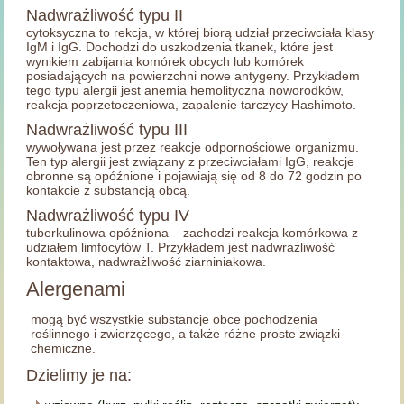
Nadwrażliwość typu II
cytoksyczna to rekcja, w której biorą udział przeciwciała klasy
IgM i IgG. Dochodzi do uszkodzenia tkanek, które jest
wynikiem zabijania komórek obcych lub komórek
posiadających na powierzchni nowe antygeny. Przykładem
tego typu alergii jest anemia hemolityczna noworodków,
reakcja poprzetoczeniowa, zapalenie tarczycy Hashimoto.
Nadwrażliwość typu III
wywoływana jest przez reakcje odpornościowe organizmu.
Ten typ alergii jest związany z przeciwciałami IgG, reakcje
obronne są opóźnione i pojawiają się od 8 do 72 godzin po
kontakcie z substancją obcą.
Nadwrażliwość typu IV
tuberkulinowa opóźniona – zachodzi reakcja komórkowa z
udziałem limfocytów T. Przykładem jest nadwrażliwość
kontaktowa, nadwrażliwość ziarniniakowa.
Alergenami
mogą być wszystkie substancje obce pochodzenia
roślinnego i zwierzęcego, a także różne proste związki
chemiczne.
Dzielimy je na: