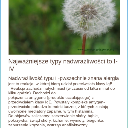
Najważniejsze typy nadwrażliwości to I-
IV
Nadwrażliwość typu I -pwszechnie znana alergia
jest to reakcja, w której biorą udział przeciwciała klasy IgE.
Reakcja zachodzi natychmiast (w czasie od kilku minut do
kilku godzin). Dochodzi do
połączenia antygenu (produktu uczulającego) z
przeciwciałem klasy IgE. Powstały kompleks antygen-
przeciwciało pobudza komórki tuczne, z których zostają
uwolnione mediatory zapalne, w tym histamina.
Do objawów zaliczamy: zaczerwienie skóry, bąble,
pokrzywka, świąd skóry, kichanie, wymioty, biegunka,
zaburzenie krążenia, wstrząs anafilaktyczny.