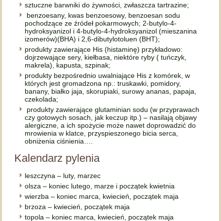
sztuczne barwniki do żywności, zwłaszcza tartrazine;
benzoesany, kwas benzoesowy, benzoesan sodu
pochodzące ze źródeł pokarmowych; 2-butylo-4-
hydroksyanizol i 4-butylo-4-hydroksyanizol (mieszanina
izomerów)(BHA) i 2,6-dibutylotoluen (BHT);
produkty zawierające His (histaminę) przykładowo:
dojrzewające sery, kiełbasa, niektóre ryby ( tuńczyk,
makrela), kapusta, szpinak;
produkty bezpośrednio uwalniające His z komórek, w
których jest gromadzona np.: truskawki, pomidory,
banany, białko jaja, skorupiaki, surowy ananas, papaja,
czekolada;
produkty zawierające glutaminian sodu (w przyprawach
czy gotowych sosach, jak keczup itp.) – nasilają objawy
alergiczne, a ich spożycie może nawet doprowadzić do
mrowienia w klatce, przyspieszonego bicia serca,
obniżenia ciśnienia….
Kalendarz pylenia
leszczyna – luty, marzec
olsza – koniec lutego, marze i początek kwietnia
wierzba – koniec marca, kwiecień, początek maja
brzoza – kwiecień, początek maja
topola – koniec marca, kwiecień, początek maja