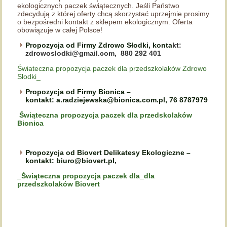
ekologicznych paczek świątecznych. Jeśli Państwo
zdecydują z której oferty chcą skorzystać uprzejmie prosimy
o bezpośredni kontakt z sklepem ekologicznym. Oferta
obowiązuje w całej Polsce!
Propozycja od Firmy Zdrowo Słodki, konta
kt:
zdrowoslodki@gmail.com,
880 292 401
Świateczna propozycja paczek dla przedszkolaków Zdrowo
Słodki_
Propozycja od Firmy Bionica –
kontakt: a.radziejewska
@bionica.com.pl, 76 8787979
Świąteczna propozycja paczek dla przedskolaków
Bionica
Propozycja od Biovert Delikatesy Ekologiczne –
kontakt:
biuro@biovert.pl,
_Świąteczna propozycja paczek dla_dla
przedszkolaków Biovert