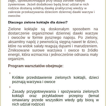
zajęć, upowszechniające przy okazji zdrowe nawyki
żywieniowe. Jeżeli dodatkowo będą brać udział w nich
rodzice dostaną solidną dawkę praktycznej wiedzy w
zakresie przekazywania dzieciom dziennej dawki warzyw i
owoców.
Dlaczego zielone koktajle dla dzieci?
Zielone koktajle są doskonałym sposobem na
dostarczenie organizmowi dziennej dawki warzyw
i owoców w formie pysznego napoju. Po zielony,
aksamitny napój z pewnością sięgną nawet te dzieci,
które na widok sałaty reagują dąsami i marudzeniem.
Zmiksowane surowe warzywa i owoce to źródło
energii, która wzmacnia i jednocześnie odnawia mały
organizm.
Program warsztatów obejmuje:
Krótkie przedstawienie zielonych koktajli, dzieci
poznają warzywa i owoce
Zasady przygotowywania i spożywania zielonych
koktajli oraz przykładowe przepisy (temat
omawiany przede wszystkim wtedy gdy biorą w
nich udział rodzice)