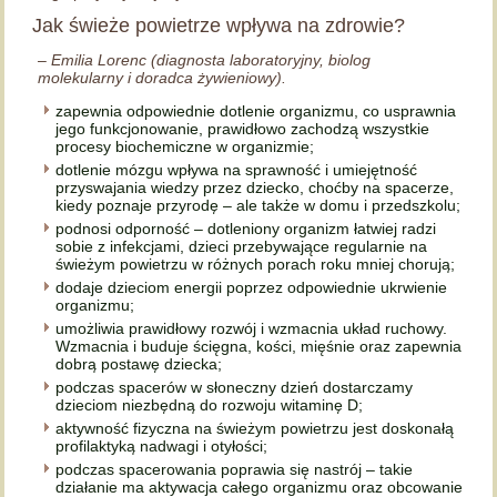
Jak świeże powietrze wpływa na zdrowie?
– Emilia Lorenc (diagnosta laboratoryjny, biolog
molekularny i doradca żywieniowy).
zapewnia odpowiednie dotlenie organizmu, co usprawnia
jego funkcjonowanie, prawidłowo zachodzą wszystkie
procesy biochemiczne w organizmie;
dotlenie mózgu wpływa na sprawność i umiejętność
przyswajania wiedzy przez dziecko, choćby na spacerze,
kiedy poznaje przyrodę – ale także w domu i przedszkolu;
podnosi odporność – dotleniony organizm łatwiej radzi
sobie z infekcjami, dzieci przebywające regularnie na
świeżym powietrzu w różnych porach roku mniej chorują;
dodaje dzieciom energii poprzez odpowiednie ukrwienie
organizmu;
umożliwia prawidłowy rozwój i wzmacnia układ ruchowy.
Wzmacnia i buduje ścięgna, kości, mięśnie oraz zapewnia
dobrą postawę dziecka;
podczas spacerów w słoneczny dzień dostarczamy
dzieciom niezbędną do rozwoju witaminę D;
aktywność fizyczna na świeżym powietrzu jest doskonałą
profilaktyką nadwagi i otyłości;
podczas spacerowania poprawia się nastrój – takie
działanie ma aktywacja całego organizmu oraz obcowanie