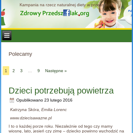
Kampania na rzecz naturalnej diety w przedszkolu
Polecamy
1
2
3
…
9
Następne »
Dzieci potrzebują powietrza
Opublikowano
23 lutego 2016
Katrzyna Skóra, Emilia Lorenc
www.dziecisawazne.pl
I to o każdej porze roku. Niezależnie od tego czy mamy
wiosnę, lato, jesień czy zimę – dziecko powinno wychodzić na