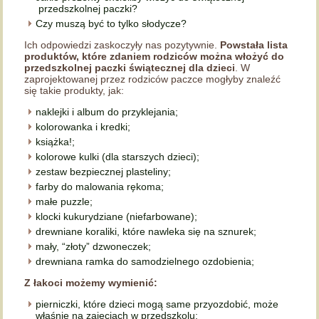
przedszkolnej paczki?
Czy muszą być to tylko słodycze?
Ich odpowiedzi zaskoczyły nas pozytywnie.
Powstała lista
produktów, które zdaniem rodziców można włożyć do
przedszkolnej paczki świątecznej dla dzieci
. W
zaprojektowanej przez rodziców paczce mogłyby znaleźć
się takie produkty, jak:
naklejki i album do przyklejania;
kolorowanka i kredki;
książka!;
kolorowe kulki (dla starszych dzieci);
zestaw bezpiecznej plasteliny;
farby do malowania rękoma;
małe puzzle;
klocki kukurydziane (niefarbowane);
drewniane koraliki, które nawleka się na sznurek;
mały, “złoty” dzwoneczek;
drewniana ramka do samodzielnego ozdobienia;
Z łakoci możemy wymienić:
pierniczki, które dzieci mogą same przyozdobić, może
właśnie na zajęciach w przedszkolu;