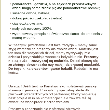
pomarańcze i goździki, a na zajęciach przedszkolnych
dzieci mogą same zrobić piękne pomarańczowe bombki;
suszone owoce, bakalie;
dobrej jakości czekolada (jedna);
ciasteczka owsiane;
mały sok owocowy 100%;
wydrukowany przepis na świąteczne ciasto, do zrobienia z
mamą w domu.
W “naszym” przedszkolu jest taka tradycja – mamy same
szyją woreczki na prezenty dla swoich dzieci. Materiał jest
ten sam dla wszystkich dzieci, mamy wyszywają imię
dziecka i przyozdabiają woreczek indywidualnie.
Prezenty
nie są duże – zazwyczaj są malutkie. Dzieci cieszą się
ze złotego dzwoneczka czy małej, dzierganej maskotki.
Do tego kilka orzechów i garść bakalii
. Radości nie ma
końca.
Uwaga ! Jeśli trudno Państwu skompletować paczkę
idziemy z pomocą.
Przesyłamy specjalną ofertę dla
placówek przedszkolnych od partnerów, którzy wspierają
nasz projekt m.in na konferencjach ale zawsze też są
otwarci na współpracę z przedszkolami.
Prosimy o zapoznanie się z ofertami zdrowych