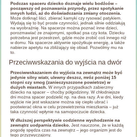
Podczas spaceru dziecko doznaje wielu bodźców –
począwszy od poznawania przyrody, przez spotykanie
innych ludzi, aż do doświadczania zmiany otoczenia.
Może dotknąć liści, zbierać kamyki czy rysować patykiem.
Wydają się to być proste czynności, jednak silnie oddziałują
na wyobraźnię. Na spacerze można poznać inne dzieci,
porozmawiać ze znajomymi, spotkać psa czy kota. Dziecku
potrzebna jest przestrzeń, gdzie może zrobić coś innego niż
w domu. Na spacerze aktywnie spożytkuje energię, a także
nabierze apetytu na zbliżający się obiad. Pozwólmy mu na
to.
Przeciwwskazania do wyjścia na dwór
Przeciwwskazaniem do wyjścia na zewnątrz może być
jedynie silny wiatr, ulewny deszcz, mróz poniżej 15
stopni czy smog (zanieczyszczone powietrze) w
dużych miastach.
W innych przypadkach zabierzmy
dziecko na spacer – choćby półgodzinny. W chłodniejsze
dni można spacer podzielić np. na dwa razy. A w dni, kiedy
wyjście nie jest wskazane można się ciepło ubrać i
pootwierać okna w celu przewietrzenia mieszkania – już
taka czynność wpłynie na samopoczucie dziecka.
W dłuższej perspektywie codzienne wychodzenie na
zewnątrz uodparnia dziecko.
Jest nauczone, że w każdą
pogodę spędza czas na zewnątrz – jego organizm jest do
tego przyzwyczajony.