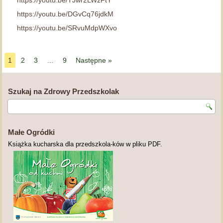
https://youtu.be/TJwr2LWzFtY
https://youtu.be/DGvCq76jdkM
https://youtu.be/SRvuMdpWXvo
1
2
3
…
9
Następne »
Szukaj na Zdrowy Przedszkolak
Małe Ogródki
Książka kucharska dla przedszkola-ków w pliku PDF.