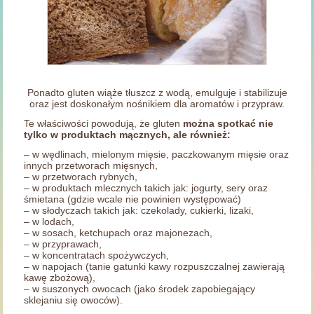
Ponadto gluten wiąże tłuszcz z wodą, emulguje i stabilizuje
oraz jest doskonałym nośnikiem dla aromatów i przypraw.
Te właściwości powodują, że gluten
można spotkać nie
tylko w produktach mącznych, ale również:
– w wędlinach, mielonym mięsie, paczkowanym mięsie oraz
innych przetworach mięsnych,
– w przetworach rybnych,
– w produktach mlecznych takich jak: jogurty, sery oraz
śmietana (gdzie wcale nie powinien występować)
– w słodyczach takich jak: czekolady, cukierki, lizaki,
– w lodach,
– w sosach, ketchupach oraz majonezach,
– w przyprawach,
– w koncentratach spożywczych,
– w napojach (tanie gatunki kawy rozpuszczalnej zawierają
kawę zbożową),
– w suszonych owocach (jako środek zapobiegający
sklejaniu się owoców).