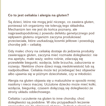
Co to jest celiakia i alergia na gluten?
Są dzieci, które nie mogą jeść niczego, co zawiera gluten,
ponieważ ich organizmy nie tolerują tego składnika.
Mechanizm ten nie jest do końca poznany, ale
najprawdopodobniej z powodu defektu genetycznego pod
wpływem glutenu organizm zaczyna produkować
przeciwciała, które uszkadzają kosmki jelitowe i powodują
chorobę jelit – celiakię.
Gdy malec chory na celiakię dostaje do jedzenia produkty
zawierające gluten, zaczyna mieć rozmaite dolegliwości: nie
ma apetytu, mało waży, wolno rośnie, zdarzają się
przewlekłe biegunki, wzdęcia, bóle brzucha, zaburzenia w
rozwoju. Niektóre chore dzieci mają niedokrwistość lub są
nadpobudliwe. Celiakia może też przebiegać bez objawów
albo ujawnia się w późnym dzieciństwie, czy w młodości.
Alergia na gluten objawia się u maluszków w sposób mniej
nasilony i nieco inaczej. Uczulone dziecko może mieć kolki,
wzdęcia, biegunkę, czasem dołączają się dolegliwości ze
strony układu oddechowego.
Celiakia i uczulenie na gluten to inne choroby, choć
dolegliwości są podobne. W obu przypadkach leczenie