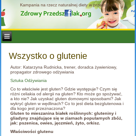
Kampania na rzecz naturalnej diety w przedszkolu
Wszystko o glutenie
Autor: Katarzyna Rudnicka, trener, doradca żywieniowy,
propagator zdrowego odżywiania
Sztuka Odżywiania
Co to właściwie jest gluten? Gdzie występuje? Czym się
różni celiakia od alergii na gluten? Kto może go spożywać,
a kto nie? Jak uzyskać gluten domowymi sposobami? Jak
wykryć gluten w wędlinach? Co to jest dieta bezglutenowa i
dla kogo jest przeznaczona?
Gluten to mieszanina białek roślinnych: gluteniny i
gliadyny znajdujące się w ziarnach popularnych zbóż,
jak: pszenica, owies, jęczmień, żyto, orkisz.
Właściwości glutenu