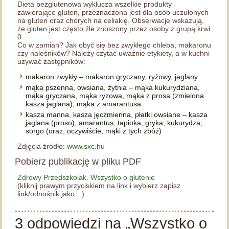
Dieta bezglutenowa wyklucza wszelkie produkty
zawierające gluten, przeznaczona jest dla osób uczulonych
na gluten oraz chorych na celiakię. Obserwacje wskazują,
że gluten jest często źle znoszony przez osoby z grupą krwi
0.
Co w zamian? Jak obyć się bez zwykłego chleba, makaronu
czy naleśników? Należy czytać uważnie etykiety, a w kuchni
używać zastępników:
makaron zwykły – makaron gryczany, ryżowy, jaglany
mąka pszenna, owsiana, żytnia – mąka kukurydziana,
mąka gryczana, mąka ryżowa, mąka z prosa (zmielona
kasza jaglana), mąka z amarantusa
kasza manna, kasza jęczmienna, płatki owsiane – kasza
jaglana (proso), amarantus, tapioka, gryka, kukurydza,
sorgo (oraz, oczywiście, mąki z tych zbóż)
Zdjęcia źródło:
www.sxc.hu
Pobierz publikację w pliku PDF
Zdrowy Przedszkolak. Wszystko o glutenie
(kliknij prawym przyciskiem na link i wybierz zapisz
link/odnośnik jako…)
3 odpowiedzi na „Wszystko o