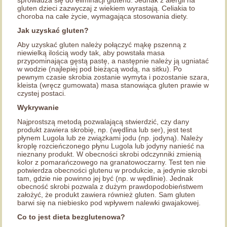
sprowadza się do eliminacji glutenu. Jednak z alergii na
gluten dzieci zazwyczaj z wiekiem wyrastają. Celiakia to
choroba na całe życie, wymagająca stosowania diety.
Jak uzyskać gluten?
Aby uzyskać gluten należy połączyć mąkę pszenną z
niewielką ilością wody tak, aby powstała masa
przypominająca gęstą pastę, a następnie należy ją ugniatać
w wodzie (najlepiej pod bieżącą wodą, na sitku). Po
pewnym czasie skrobia zostanie wymyta i pozostanie szara,
kleista (wręcz gumowata) masa stanowiąca gluten prawie w
czystej postaci.
Wykrywanie
Najprostszą metodą pozwalającą stwierdzić, czy dany
produkt zawiera skrobię, np. (wędlina lub ser), jest test
płynem Lugola lub ze związkami jodu (np. jodyną). Należy
kroplę rozcieńczonego płynu Lugola lub jodyny nanieść na
nieznany produkt. W obecności skrobi odczynniki zmienią
kolor z pomarańczowego na granatowoczarny. Test ten nie
potwierdza obecności glutenu w produkcie, a jedynie skrobi
tam, gdzie nie powinno jej być (np. w wędlinie). Jednak
obecność skrobi pozwala z dużym prawdopodobieństwem
założyć, że produkt zawiera również gluten. Sam gluten
barwi się na niebiesko pod wpływem nalewki gwajakowej.
Co to jest dieta bezglutenowa?