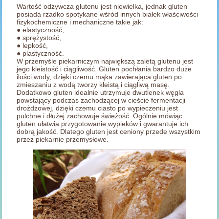
Wartość odżywcza glutenu jest niewielka, jednak gluten
posiada rzadko spotykane wśród innych białek właściwości
fizykochemiczne i mechaniczne takie jak:
● elastyczność,
● sprężystość,
● lepkość,
● plastyczność.
W przemyśle piekarniczym największą zaletą glutenu jest
jego kleistość i ciągliwość. Gluten pochłania bardzo duże
ilości wody, dzięki czemu mąka zawierająca gluten po
zmieszaniu z wodą tworzy kleistą i ciągliwą masę.
Dodatkowo gluten idealnie utrzymuje dwutlenek węgla
powstający podczas zachodzącej w cieście fermentacji
drożdżowej, dzięki czemu ciasto po wypieczeniu jest
pulchne i dłużej zachowuje świeżość. Ogólnie mówiąc
gluten ułatwia przygotowanie wypieków i gwarantuje ich
dobrą jakość. Dlatego gluten jest ceniony przede wszystkim
przez piekarnie przemysłowe.