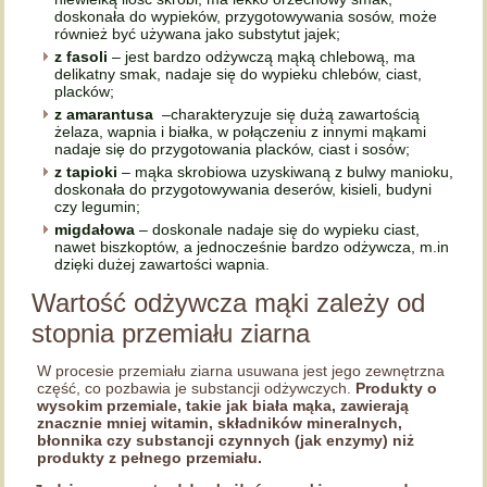
doskonała do wypieków, przygotowywania sosów, może
również być używana jako substytut jajek;
z fasoli
– jest bardzo odżywczą mąką chlebową, ma
delikatny smak, nadaje się do wypieku chlebów, ciast,
placków;
z amarantusa
–charakteryzuje się dużą zawartością
żelaza, wapnia i białka, w połączeniu z innymi mąkami
nadaje się do przygotowania placków, ciast i sosów;
z tapioki
– mąka skrobiowa uzyskiwaną z bulwy manioku,
doskonała do przygotowywania deserów, kisieli, budyni
czy legumin;
migdałowa
– doskonale nadaje się do wypieku ciast,
nawet biszkoptów, a jednocześnie bardzo odżywcza, m.in
dzięki dużej zawartości wapnia.
Wartość odżywcza mąki zależy od
stopnia przemiału ziarna
W procesie przemiału ziarna usuwana jest jego zewnętrzna
część, co pozbawia je substancji odżywczych.
Produkty o
wysokim przemiale, takie jak biała mąka, zawierają
znacznie mniej witamin, składników mineralnych,
błonnika czy substancji czynnych (jak enzymy) niż
produkty z pełnego przemiału.