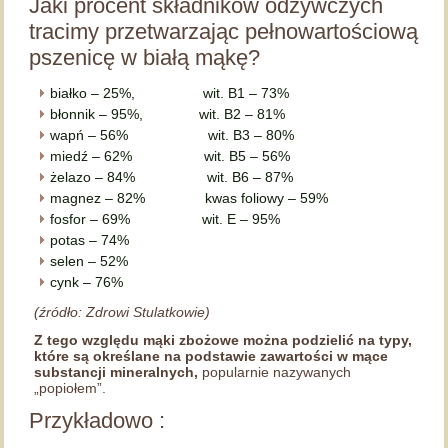
Jaki procent składników odżywczych
tracimy przetwarzając pełnowartościową
pszenicę w białą mąkę?
białko – 25%, wit. B1 – 73%
błonnik – 95%, wit. B2 – 81%
wapń – 56% wit. B3 – 80%
miedź – 62% wit. B5 – 56%
żelazo – 84% wit. B6 – 87%
magnez – 82% kwas foliowy – 59%
fosfor – 69% wit. E – 95%
potas – 74%
selen – 52%
cynk – 76%
(źródło: Zdrowi Stulatkowie)
Z tego względu mąki zbożowe można podzielić na typy,
które są określane na podstawie zawartości w mące
substancji mineralnych,
popularnie nazywanych
„popiołem”.
Przykładowo :