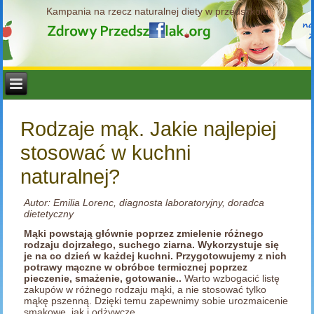
Kampania na rzecz naturalnej diety w przedszkolu
Rodzaje mąk. Jakie najlepiej
stosować w kuchni
naturalnej?
Autor: Emilia Lorenc, diagnosta laboratoryjny, doradca
dietetyczny
Mąki powstają głównie poprzez zmielenie różnego
rodzaju dojrzałego, suchego ziarna. Wykorzystuje się
je na co dzień w każdej kuchni. Przygotowujemy z nich
potrawy mączne w obróbce termicznej poprzez
pieczenie, smażenie, gotowanie..
Warto wzbogacić listę
zakupów w różnego rodzaju mąki, a nie stosować tylko
mąkę pszenną. Dzięki temu zapewnimy sobie urozmaicenie
smakowe, jak i odżywcze.