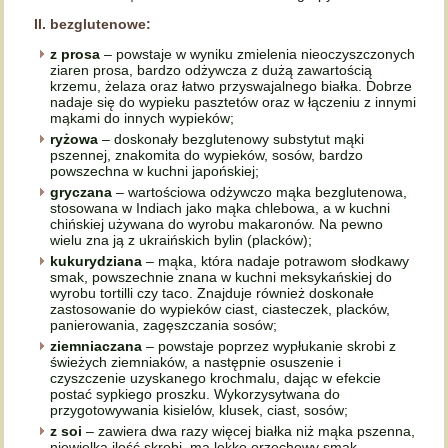
II. bezglutenowe:
z prosa
– powstaje w wyniku zmielenia nieoczyszczonych
ziaren prosa, bardzo odżywcza z dużą zawartością
krzemu, żelaza oraz łatwo przyswajalnego białka. Dobrze
nadaje się do wypieku pasztetów oraz w łączeniu z innymi
mąkami do innych wypieków;
ryżowa
– doskonały bezglutenowy substytut mąki
pszennej, znakomita do wypieków, sosów, bardzo
powszechna w kuchni japońskiej;
gryczana
– wartościowa odżywczo mąka bezglutenowa,
stosowana w Indiach jako mąka chlebowa, a w kuchni
chińskiej używana do wyrobu makaronów. Na pewno
wielu zna ją z ukraińskich bylin (placków);
kukurydziana
– mąka, która nadaje potrawom słodkawy
smak, powszechnie znana w kuchni meksykańskiej do
wyrobu tortilli czy taco. Znajduje również doskonałe
zastosowanie do wypieków ciast, ciasteczek, placków,
panierowania, zagęszczania sosów;
ziemniaczana
– powstaje poprzez wypłukanie skrobi z
świeżych ziemniaków, a następnie osuszenie i
czyszczenie uzyskanego krochmalu, dając w efekcie
postać sypkiego proszku. Wykorzysytwana do
przygotowywania kisielów, klusek, ciast, sosów;
z soi
– zawiera dwa razy więcej białka niż mąka pszenna,
niewielką ilość skrobi, ma lekko orzechowy smak,