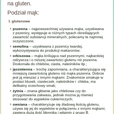
na gluten.
Podział mąk:
I. glutenowe
pszenna
– najpowszechniej używana mąka, uzyskiwana
z pszenicy, występuje w różnych typach określających
zawartość substancji mineralnych; polecamy te najmniej
oczyszczone;
semolina
– uzyskiwana z pszenicy twardej,
wykorzystywana do produkcji makaronów;
orkiszowa
– mąka królująca nad pszennymi, najbardziej
odżywcza i o niższej zawartości glutenu niż pszenna.
Doskonała do chlebów, ciasta, naleśników itp.;
jęczmienna
– trochę zapomniana, a charakteryzująca się
mniejszą zawartością glutenu niż mąka pszenna. Dobrze
jest ją mieszać z innymi mąkami. Znakomicie smakuje w
postaci klusek, ciasteczek, naleśników i chleba, ma
delikatny orzechowy smak;
żytnia
– znana głównie jako chlebowa czy do
przygotowania zakwasu, jednak można ją również
stosować do wypieków cukierniczych;
owsiana
– charakteryzuje się śladową ilością glutenu,
używa się jej do wypieków w połączeniu z innymi mąkami,
zawiera dużą ilość błonnika i witamin z grupy B.