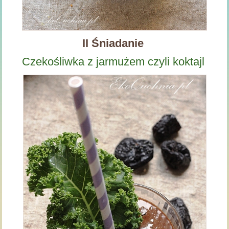
II Śniadanie
Czekośliwka z jarmużem czyli koktajl