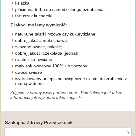
książka;
płócienna torba do samodzielnego ozdobienia;
fartuszek kucharski
Z łakoci możemy wymienić:
naturalne talarki ryżowe czy kukurydziane;
dobrej jakości mała chałwa;
suszone owoce, bakalie;
dobrej jakości czekolada (jedna);
ciasteczka owsiane;
mały sok owocowy 100% lub tłoczony ;
owoce świeże
wydrukowany przepis na świąteczne ciasto, do zrobienia z
mamą w domu.
Zdjęcie z strony
www.purlbee.com.
Pod linkiem jest także
informacja jak wykonać takie zajączki .
Szukaj na Zdrowy Przedszkolak